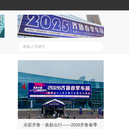
乐驭齐鲁・焕新出行——2026齐鲁春季