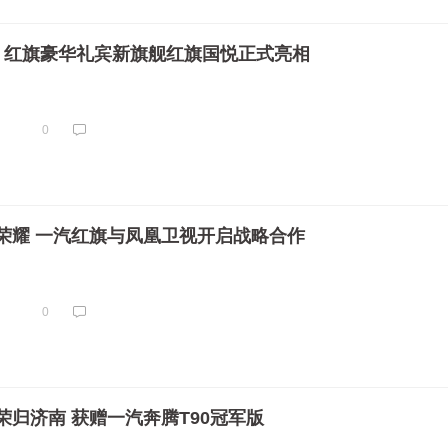
下 红旗豪华礼宾新旗舰红旗国悦正式亮相
0
荣耀 一汽红旗与凤凰卫视开启战略合作
0
荣归济南 获赠一汽奔腾T90冠军版