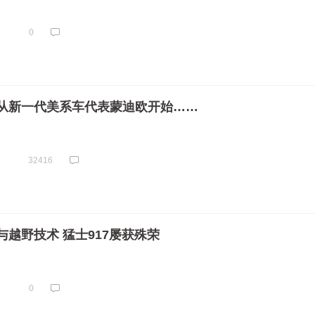
0
从新一代美系车代表蒙迪欧开始……
32416
越野技术 猛士917屡获殊荣
0