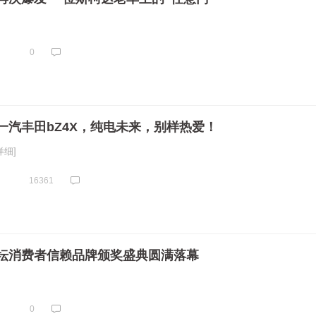
0
一汽丰田bZ4X，纯电未来，别样热爱！
详细]
16361
坛消费者信赖品牌颁奖盛典圆满落幕
0