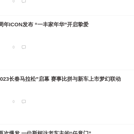
0
年ICON发布 “一丰家年华”开启挚爱
0
·2023长春马拉松”启幕 赛事比拼与新车上市梦幻联动
0
再次爆发 一位斯柯达老车主的“任意门”