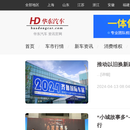
全部地区
上海
山东
江苏
浙江
安徽
福建
华东汽车 资讯官网
首页
车市行情
新车资讯
消费维权
推动以旧换新政
...
[详细]
2024-04-13 08:04
“小城故事多”
行