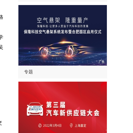
格
、
学
吴
专题
交