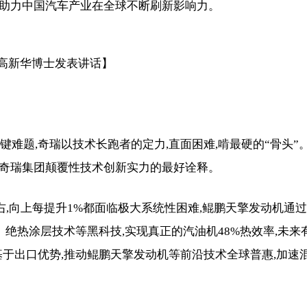
系,助力中国汽车产业在全球不断刷新影响力。
O高新华博士发表讲话】
键难题,奇瑞以技术长跑者的定力,直面困难,啃最硬的“骨头”
是奇瑞集团颠覆性技术创新实力的最好诠释。
右,向上每提升1%都面临极大系统性困难,鲲鹏天擎发动机通过
率、绝热涂层技术等黑科技,实现真正的汽油机48%热效率,未来
基于出口优势,推动鲲鹏天擎发动机等前沿技术全球普惠,加速