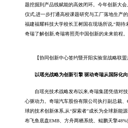
题挖掘到产品线赋能的高效闭环。今年创新大会
仪式,进一步打通高校课题研究与工厂落地生产
福建福耀科技大学校长王树国在现场所说,“期待未
奇瑞了解创新,奇瑞将照亮中国创新的未来前程。
【协同创新中心签约暨开阳实验室战略联盟
以瑶光
战略为创新引擎 驱动奇瑞从国际化
自瑶光技术战略发布以来,奇瑞集团凭借对
心驱动力。奇瑞汽车股份有限公司执行副总裁、C
球的技术创新体系,从“探索者”成长为全球新能源
布飞鱼底盘EMB、方舟两栖系统、鲲鹏天擎48