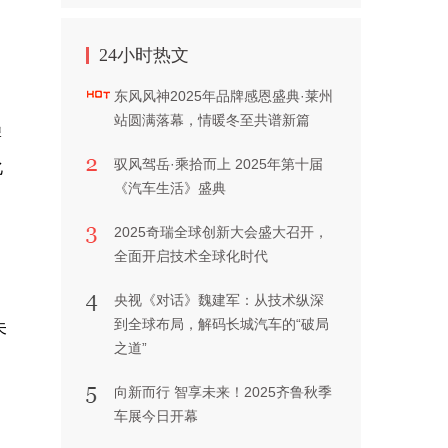
24小时热文
东风风神2025年品牌感恩盛典·莱州
站圆满落幕，情暖冬至共谱新篇
牌
驭风驾岳·乘拾而上 2025年第十届
化
《汽车生活》盛典
2025奇瑞全球创新大会盛大召开，
全面开启技术全球化时代
央视《对话》魏建军：从技术纵深
到全球布局，解码长城汽车的“破局
未
之道”
向新而行 智享未来！2025齐鲁秋季
车展今日开幕