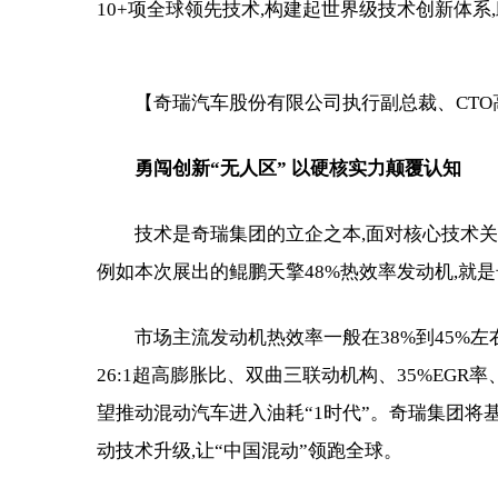
10+项全球领先技术,构建起世界级技术创新体
【奇瑞汽车股份有限公司执行副总裁、CT
勇闯创新“无人区” 以硬核实力颠覆认知
技术是奇瑞集团的立企之本,面对核心技术关
例如本次展出的鲲鹏天擎48%热效率发动机,就
市场主流发动机热效率一般在38%到45%左
26:1超高膨胀比、双曲三联动机构、35%EGR
望推动混动汽车进入油耗“1时代”。奇瑞集团将
动技术升级,让“中国混动”领跑全球。