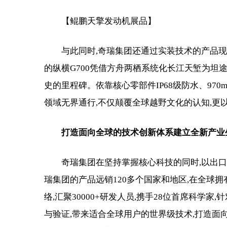
【鲲鹏天擎发动机展品】
与此同时,奇瑞集团还通过实装技术的产品现
的纵横G700凭借方舟两栖系统化长江天堑为坦
史的里程碑。依靠核心零部件IP68级防水、970
领域无界通行,不仅颠覆全球越野文化的认知,更
打造面向全球的技术创新体系
建立
全新产业
奇瑞集团在坚持掌握核心科技的同时,以出
瑞集团的产品远销120多个国家和地区,在全球拥
络,汇聚30000+研发人员,携手28位首席科学
与验证,带来适合全球用户的世界级技术,打造