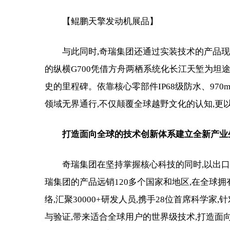
【鲲鹏天擎发动机展品】
与此同时,奇瑞集团还通过实装技术的产品现
的纵横G700凭借方舟两栖系统化长江天堑为坦
史的里程碑。依靠核心零部件IP68级防水、970
领域无界通行,不仅颠覆全球越野文化的认知,更
打造面向全球的技术创新体系
建立
全新产业
奇瑞集团在坚持掌握核心科技的同时,以出
瑞集团的产品远销120多个国家和地区,在全球拥
络,汇聚30000+研发人员,携手28位首席科学
与验证,带来适合全球用户的世界级技术,打造