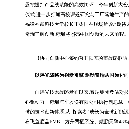
题挖掘到产品线赋能的高效闭环。今年创新大会
仪式,进一步打通高校课题研究与工厂落地生产
福建福耀科技大学校长王树国在现场所说,“期待未
奇瑞了解创新,奇瑞将照亮中国创新的未来前程。
【协同创新中心签约暨开阳实验室战略联盟
以瑶光
战略为创新引擎 驱动奇瑞从国际化
自瑶光技术战略发布以来,奇瑞集团凭借对
心驱动力。奇瑞汽车股份有限公司执行副总裁、C
球的技术创新体系,从“探索者”成长为全球新能源
布飞鱼底盘EMB、方舟两栖系统、鲲鹏天擎48