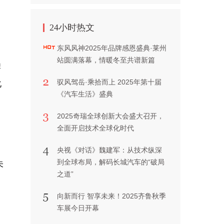
24小时热文
东风风神2025年品牌感恩盛典·莱州
站圆满落幕，情暖冬至共谱新篇
牌
驭风驾岳·乘拾而上 2025年第十届
化
《汽车生活》盛典
2025奇瑞全球创新大会盛大召开，
全面开启技术全球化时代
央视《对话》魏建军：从技术纵深
到全球布局，解码长城汽车的“破局
未
之道”
向新而行 智享未来！2025齐鲁秋季
车展今日开幕