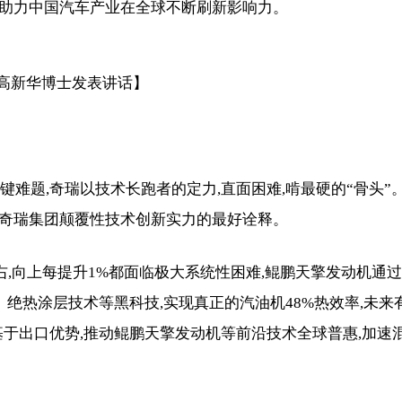
系,助力中国汽车产业在全球不断刷新影响力。
O高新华博士发表讲话】
键难题,奇瑞以技术长跑者的定力,直面困难,啃最硬的“骨头”
是奇瑞集团颠覆性技术创新实力的最好诠释。
右,向上每提升1%都面临极大系统性困难,鲲鹏天擎发动机通过
率、绝热涂层技术等黑科技,实现真正的汽油机48%热效率,未来
基于出口优势,推动鲲鹏天擎发动机等前沿技术全球普惠,加速