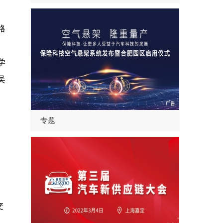
格
、
学
吴
专题
交