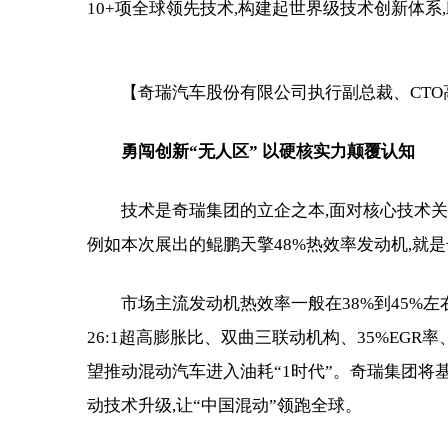
10+项全球领先技术,构建起世界级技术创新体
【奇瑞汽车股份有限公司执行副总裁、CT
勇闯创新“无人区” 以硬核实力颠覆认知
技术是奇瑞集团的立企之本,面对核心技术关
例如本次展出的鲲鹏天擎48%热效率发动机,就
市场主流发动机热效率一般在38%到45%左
26:1超高膨胀比、双曲三联动机构、35%EGR
望推动混动汽车进入油耗“1时代”。奇瑞集团将
动技术升级,让“中国混动”领跑全球。