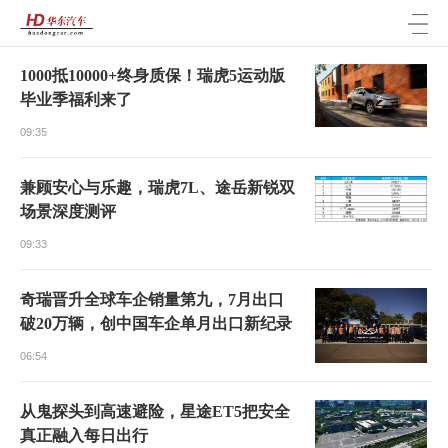
>
1000抵10000+终身质保！瑞虎5运动版
华东汽车 版权所有2026
毕业季福利来了
09:35
兼顾安心与乐趣，瑞虎7L、途岳新锐双
场景深度测评
09:33
奇瑞晋升全球车企销量第九，7月出口
破20万辆，创中国车企单月出口新纪录
06:54
从鬼探头到高速避险，星途ET5把安全
真正融入每日出行