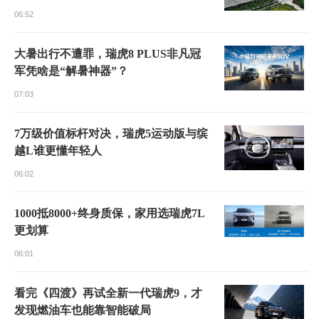
06:52
大暑出行不遭罪，瑞虎8 PLUS非凡冠
军凭啥是“解暑神器”？
07:03
7万级价值标杆对决，瑞虎5运动版与缤
越L谁更懂年轻人
06:02
1000抵8000+终身质保，家用选瑞虎7L
更划算
06:01
看完《四渡》再试全新一代瑞虎9，才
发现燃油车也能靠智能破局