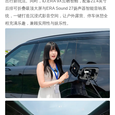
出行新玩法。同时，ID.ERA 9X云栖智舱，配备21.4英寸
后排可折叠吸顶大屏与ERA Sound 27扬声器智能音响系
统，一键打造沉浸式影音空间，让户外露营、停车休憩全
程充满乐趣，兼顾实用性与娱乐性。