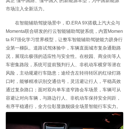
真正“懂中国路、懂中国人”的新能源车型，为中国新能源
市场注入全新活力。
在智能辅助驾驶场景中，ID.ERA 9X搭载上汽大众与
Momenta联合研发的行云智能辅助驾驶系统，内置Momen
ta R7强化学习世界模型，让整车智能辅助驾驶能力跻身行
业第一梯队。道路试驾体验中，车辆直面城市复杂通勤路
况，展现出极强的适应性与安全性。在校园、商业街等人
车密集路段，系统可提前预判行人、非机动车横穿等潜在
风险，主动规避行车隐患；途经含左转待转区的红绿灯路
口时，能够精准识别交通信号，灵活避让行人，平稳高效
通过复杂路口；面对双向单车道窄路会车场景，车辆可从
容避让对向车辆，与路边行人、非机动车保持安全间距，
有序平稳通行，全方位彰显旗舰级全场景智能行车实力。