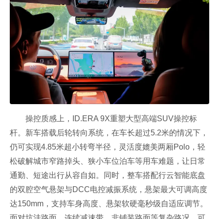
操控质感上，ID.ERA 9X重塑大型高端SUV操控标
杆。新车搭载后轮转向系统，在车长超过5.2米的情况下，
仍可实现4.85米超小转弯半径，灵活度媲美两厢Polo，轻
松破解城市窄路掉头、狭小车位泊车等用车难题，让日常
通勤、短途出行从容自如。同时，整车搭配行云智能底盘
的双腔空气悬架与DCC电控减振系统，悬架最大可调高度
达150mm，支持车身高度、悬架软硬毫秒级自适应调节。
面对坑洼路面、连续减速带、非铺装路面等复杂路况，可