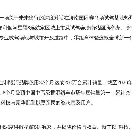
一场关于未来出行的深度对话在济南国际赛马场试驾基地热
众测”吉利银河星耀8远航家区域上市及试驾会济南站圆满举办。济
专业试驾场地与城市开放道路中，零距离体验这款全球新一
银河品牌仅用37个月达成200万台累计销量，截至2026
以来，8个月登顶中国中高级插混轿车市场年度销量第一，累计突
前沿科技与豪华配置以更亲民的姿态惠及用户。
利深度讲解星耀8远航家，并揭晓价格与权益。新车以“科技