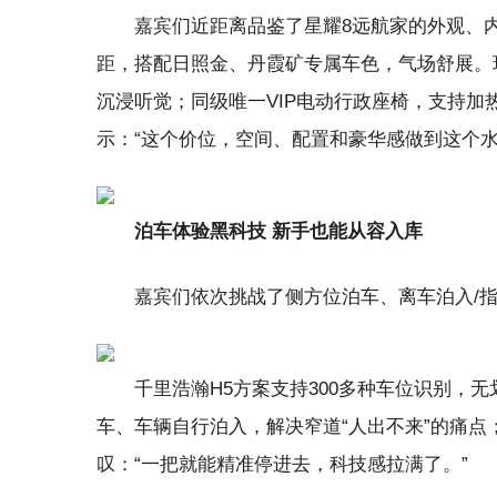
嘉宾们近距离品鉴了星耀8远航家的外观、内饰
距，搭配日照金、丹霞矿专属车色，气场舒展。环抱
沉浸听觉；同级唯一VIP电动行政座椅，支持加
示：“这个价位，空间、配置和豪华感做到这个水
泊车体验黑科技 新手也能从容入库
嘉宾们依次挑战了侧方位泊车、离车泊入/
千里浩瀚H5方案支持300多种车位识别，
车、车辆自行泊入，解决窄道“人出不来”的痛
叹：“一把就能精准停进去，科技感拉满了。”