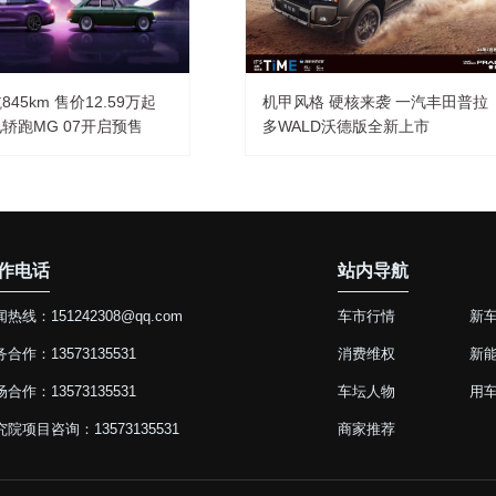
45km 售价12.59万起
机甲风格 硬核来袭 一汽丰田普拉
轿跑MG 07开启预售
多WALD沃德版全新上市
作电话
站内导航
热线：151242308@qq.com
车市行情
新
合作：13573135531
消费维权
新
合作：13573135531
车坛人物
用
究院项目咨询：13573135531
商家推荐