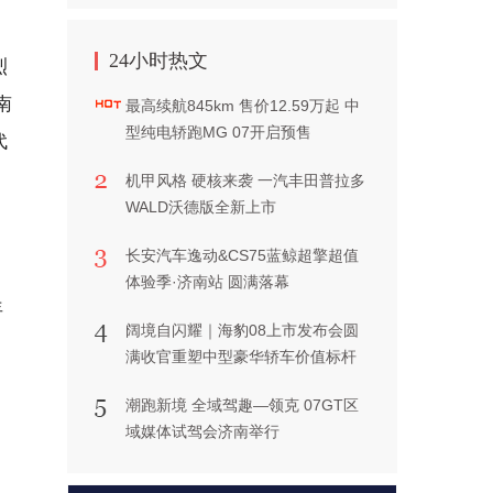
24小时热文
烈
南
最高续航845km 售价12.59万起 中
型纯电轿跑MG 07开启预售
代
机甲风格 硬核来袭 一汽丰田普拉多
WALD沃德版全新上市
长安汽车逸动&CS75蓝鲸超擎超值
体验季·济南站 圆满落幕
年
阔境自闪耀｜海豹08上市发布会圆
满收官重塑中型豪华轿车价值标杆
潮跑新境 全域驾趣—领克 07GT区
域媒体试驾会济南举行
、