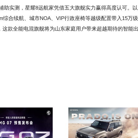
辅助实测，星耀8远航家凭借五大旗舰实力赢得高度认可。以
00km综合续航、城市NOA、VIP行政座椅等越级配置带入15万级
来，这款全能电混旗舰将为山东家庭用户带来超越期待的智能