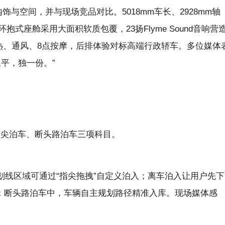
与空间，并与现场竞品对比。5018mm车长、2928mm轴
式座舱采用大面积软质包覆，23扬Flyme Sound音响营
热、通风、8点按摩，后排体验对标高端行政轿车。多位媒体
平，独一份。”
指尖泊车、断头路泊车三项科目。
无划线区域可通过“指尖拖拽”自定义泊入；离车泊入让用户先下
点；断头路泊车中，车辆自主规划路径精准入库。现场媒体感