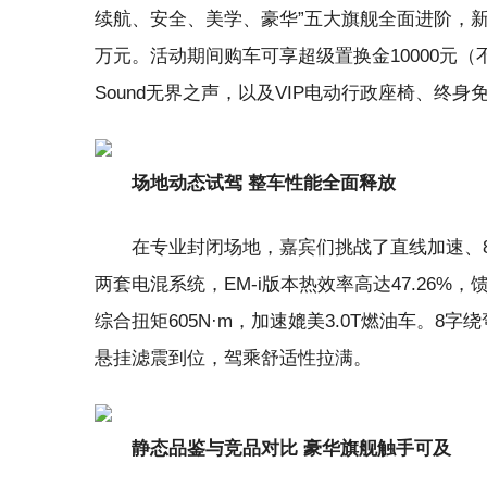
续航、安全、美学、豪华”五大旗舰全面进阶，新增三
万元。活动期间购车可享超级置换金10000元（不
Sound无界之声，以及VIP电动行政座椅、终
场地动态试驾 整车性能全面释放
在专业封闭场地，嘉宾们挑战了直线加速、8字
两套电混系统，EM-i版本热效率高达47.26%，馈电
综合扭矩605N·m，加速媲美3.0T燃油车。
悬挂滤震到位，驾乘舒适性拉满。
静态品鉴与竞品对比 豪华旗舰触手可及