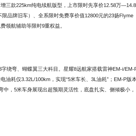
款225km纯电续航版型，上市限时先享价12.58万—14.8
限品牌旧车）、全系限时免费享价值12800元的23扬Flyme
身免费领航辅助等限时9重权益。
绕弯、蝴蝶翼三大科目。星耀8远航家搭载雷神EM-i/EM-
油耗仅3.32L/100km，实现“5米车长、3L油耗”；EM-P版
8字绕弯中，5米车身展现出超预期灵活性，底盘扎实、侧倾极小，