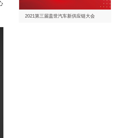
心
2021第三届盖世汽车新供应链大会