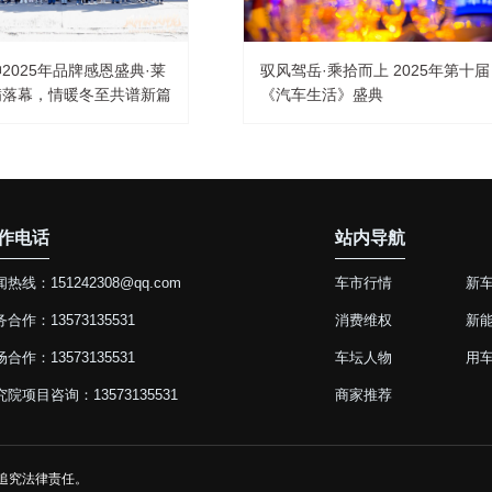
2025年品牌感恩盛典·莱
驭风驾岳·乘拾而上 2025年第十届
满落幕，情暖冬至共谱新篇
《汽车生活》盛典
作电话
站内导航
热线：151242308@qq.com
车市行情
新
合作：13573135531
消费维权
新
合作：13573135531
车坛人物
用
究院项目咨询：13573135531
商家推荐
将追究法律责任。