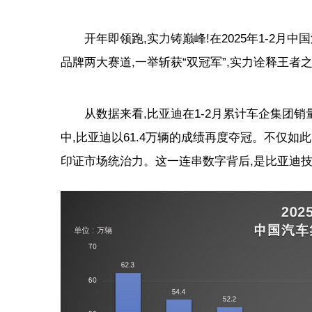
开年即领跑,实力铸巅峰!在2025年1-2
品牌两大赛道,一举斩获“双冠军”,实力诠释王者
从数据来看,比亚迪在1-2月累计车企集团销量
中,比亚迪以61.4万辆的成绩再度夺冠。不仅如此
印证市场统治力。这一连串数字背后,是比亚迪