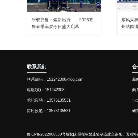
乐驭齐鲁・焕新出行——2026齐
东风风神
鲁春季车展今日盛大启幕
州站圆
联系我们
合
联系邮箱：151242308@qq.com
新闻
客服QQ：151242308
商务
求职应聘：13573135531
市场
简历投递：13573135531
研
鲁ICP备2022008860号版权|未经授权禁止复制或建立镜像，否则