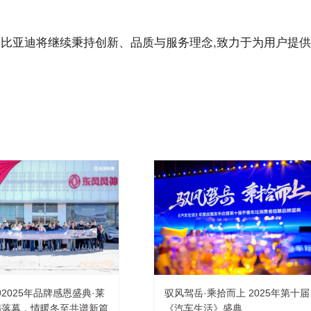
来,比亚迪将继续秉持创新、品质与服务理念,致力于为用户提供
2025年品牌感恩盛典·莱
驭风驾岳·乘拾而上 2025年第十届
满落幕，情暖冬至共谱新篇
《汽车生活》盛典