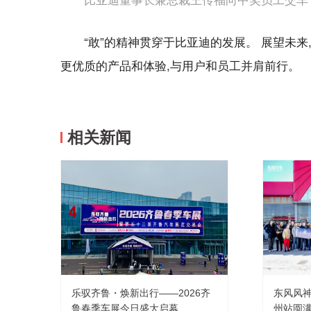
比亚迪董事长兼总裁王传福向中奖员工交车
“敢”的精神贯穿于比亚迪的发展。 展望未
更优质的产品和体验,与用户和员工并肩前行。
相关新闻
乐驭齐鲁・焕新出行——2026齐
东风风神
鲁春季车展今日盛大启幕
州站圆