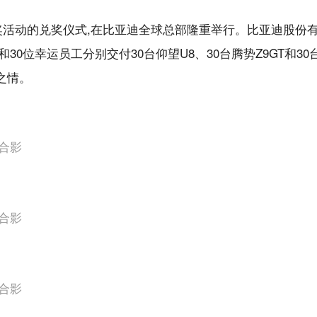
抽奖活动的兑奖仪式,在比亚迪全球总部隆重举行。比亚迪股份
0位幸运员工分别交付30台仰望U8、30台腾势Z9GT和30
之情。
合影
合影
合影