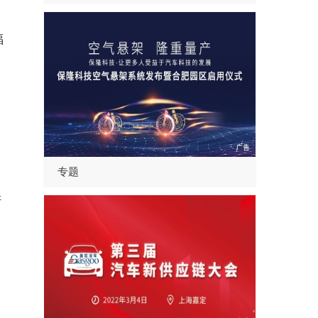
福
专题
陪