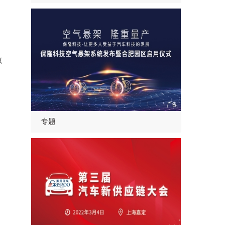
数
专题
、