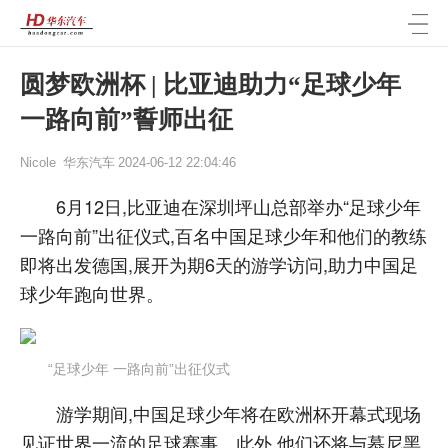
圆梦欧洲杯 | 比亚迪助力“足球少年
一路向前”誓师出征
Nicole
华东汽车
2024-06-12 22:04:46
6月12日,比亚迪在深圳坪山总部举办“足球少年
一路向前”出征仪式,百名中国足球少年和他们的教练
即将出发德国,展开为期6天的游学访问,助力中国足
球少年跑向世界。
“足球少年 一路向前”出征仪式
游学期间,中国足球少年将在欧洲杯开幕式现场
见证世界一流的足球赛事。此外,他们还将与慕尼黑