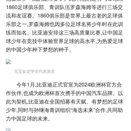
1860足球俱乐部、青训队伍罗森海姆等进行三场交
流和友谊赛。1860俱乐部是世界上最古老的足球俱
乐部之一,罗森海姆也因多位足球名将少年时在此训
练而知名。比亚迪安排这三场高质量比赛,让中国足
球少年在竞技中体验世界足球的高水平,为热爱足球
的中国少年种下梦想的种子。
元宝女足学生代表发言
今年1月,比亚迪正式官宣为2024欧洲杯官方合
作伙伴,也成为欧洲杯首次携手的中国汽车品牌。以
此为契机,比亚迪在全国招募有天赋、有梦想的足球
少年,同时与孙继海青训组织“海选未来”合作,共同助
力中国足球的未来。