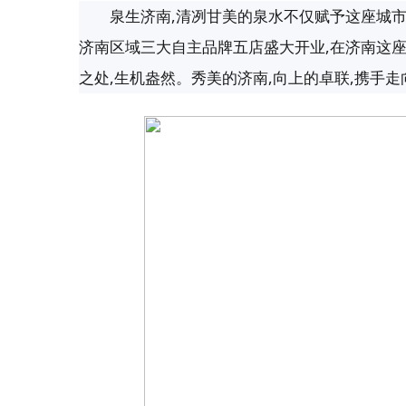
泉生济南,清冽甘美的泉水不仅赋予这座城市
济南区域三大自主品牌五店盛大开业,在济南这座
之处,生机盎然。秀美的济南,向上的卓联,携手走