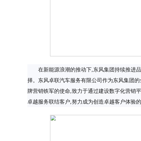
在新能源浪潮的推动下,
东风集团
持续推进品
择。
东风卓联汽车服务有限公司作为东风集团的
牌营销铁军的使命,致力于通过建设数字化营销平
卓越服务联结客户,努力成为创造卓越客户体验