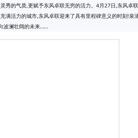
灵秀的气质,更赋予东风卓联无穷的活力。4月27日,东风卓
充满活力的城市,东风卓联迎来了具有里程碑意义的时刻!泉
向波澜壮阔的未来……