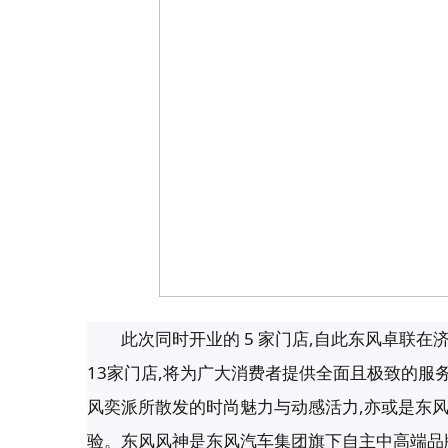
此次同时开业的 5 家门店,自此东风卓联在济
13家门店,将为广大消费者提供全面且极致的服
风奕派所散发的时尚魅力与动感活力,亦或是东
验。东风风神是东风汽车集团旗下自主中高端品